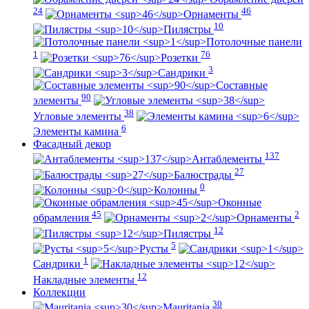
24
46
Орнаменты
10
Пилястры
Потолочные панели
1
76
Розетки
3
Сандрики
Составные
90
элементы
38
Угловые элементы
6
Элементы камина
Фасадный декор
137
Антаблементы
27
Балюстрады
0
Колонны
Оконные
45
2
обрамления
Орнаменты
12
Пилястры
5
Русты
1
Сандрики
12
Накладные элементы
Коллекции
30
Mauritania