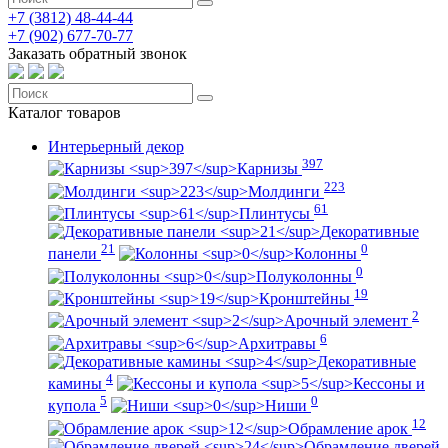
+7 (3812)
48-44-44
+7 (902)
677-70-77
Заказать обратный звонок
Каталог
товаров
Интерьерный декор
397
Карнизы
223
Молдинги
61
Плинтусы
Декоративные
21
0
панели
Колонны
0
Полуколонны
19
Кронштейны
2
Арочный элемент
6
Архитравы
Декоративные
4
камины
Кессоны и
5
0
купола
Ниши
12
Обрамление арок
Обрамление дверей