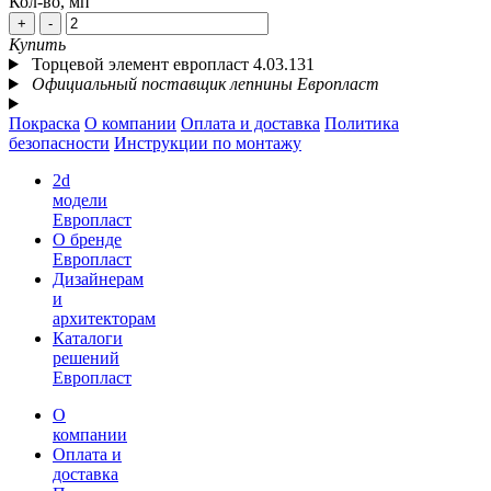
Кол-во, мп
+
-
Купить
Торцевой элемент европласт 4.03.131
Официальный поставщик лепнины Европласт
Покраска
О компании
Оплата и доставка
Политика
безопасности
Инструкции по монтажу
2d
модели
Европласт
О бренде
Европласт
Дизайнерам
и
архитекторам
Каталоги
решений
Европласт
О
компании
Оплата и
доставка