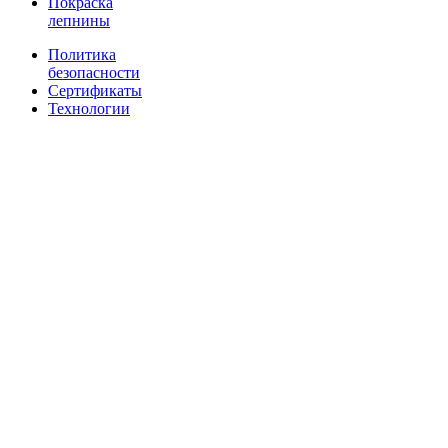
Покраска
лепнины
Политика
безопасности
Сертификаты
Технологии
Наши
контакты:
+7 (3812)
48-44-44
+7 (902)
677-70-77
evroplast-
omsk@ya.ru
г. Омск
(ТД
Герцена),
Ул.
Герцена, д.