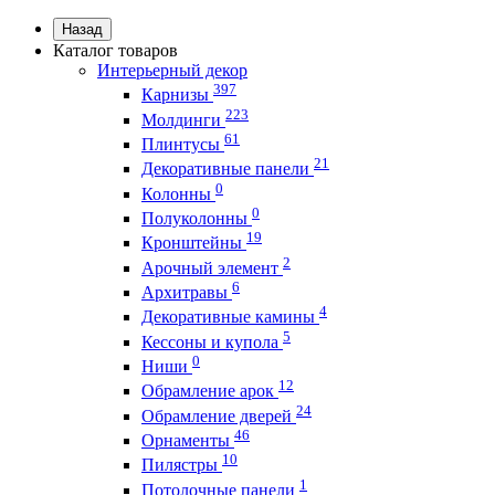
Назад
Каталог товаров
Интерьерный декор
397
Карнизы
223
Молдинги
61
Плинтусы
21
Декоративные панели
0
Колонны
0
Полуколонны
19
Кронштейны
2
Арочный элемент
6
Архитравы
4
Декоративные камины
5
Кессоны и купола
0
Ниши
12
Обрамление арок
24
Обрамление дверей
46
Орнаменты
10
Пилястры
1
Потолочные панели